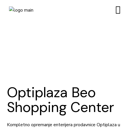
Skip
to
the
content
Optiplaza Beo
Shopping Center
Kompletno opremanje enterijera prodavnice Optiplaza u