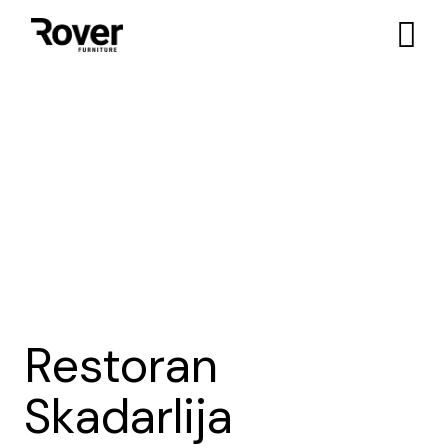
Skip
to
the
content
Restoran
Skadarlija