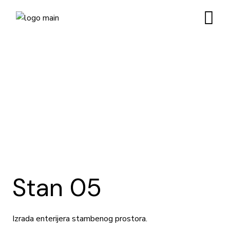
Skip
to
the
content
Stan 05
Izrada enterijera stambenog prostora.