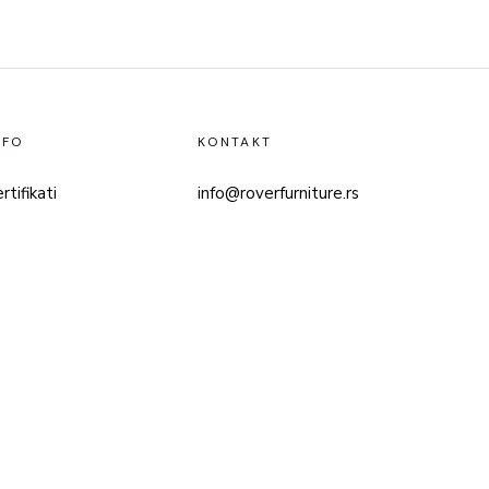
NFO
KONTAKT
rtifikati
info@roverfurniture.rs