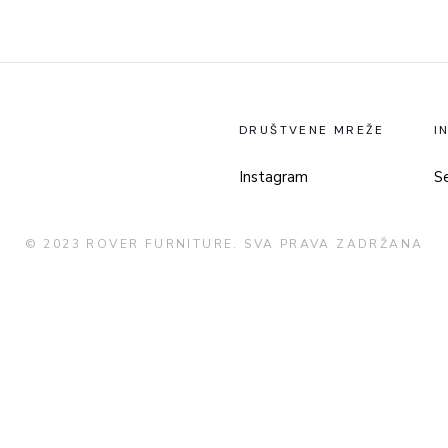
DRUŠTVENE MREŽE
I
Instagram
Se
© 2023 ROVER FURNITURE. SVA PRAVA ZADRŽANA